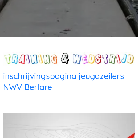
inschrijvingspagina jeugdzeilers
NWV Berlare