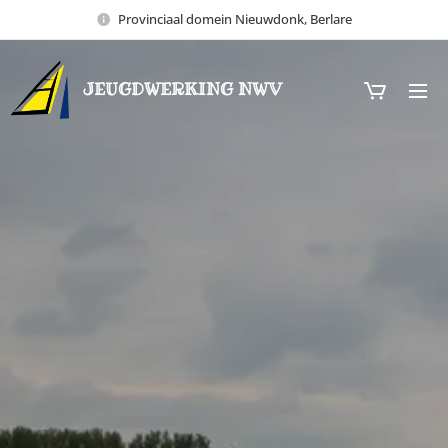
Provinciaal domein Nieuwdonk, Berlare
JEUGDWERKING NWV