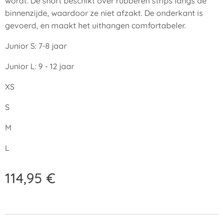
wordt. De short beschikt over rubberen strips langs de
binnenzijde, waardoor ze niet afzakt. De onderkant is
gevoerd, en maakt het uithangen comfortabeler.
Junior S: 7-8 jaar
Junior L: 9 - 12 jaar
XS
S
M
L
114,95
€