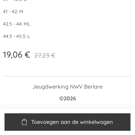
41 - 42: M
42.5 - 44: ML
44.5 - 45.5: L
19,06
€
27,23
€
Jeugdwerking NWV Berlare
©2026
Toevoegen aan de winkelwagen