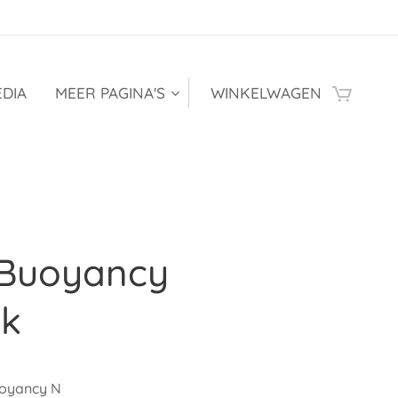
DIA
MEER PAGINA'S
WINKELWAGEN
 Buoyancy
ck
uoyancy N