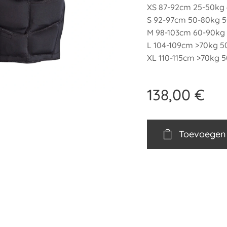
XS 87-92cm 25-50kg
S 92-97cm 50-80kg 
M 98-103cm 60-90kg
L 104-109cm >70kg 5
XL 110-115cm >70kg 
138,00
€
Toevoegen