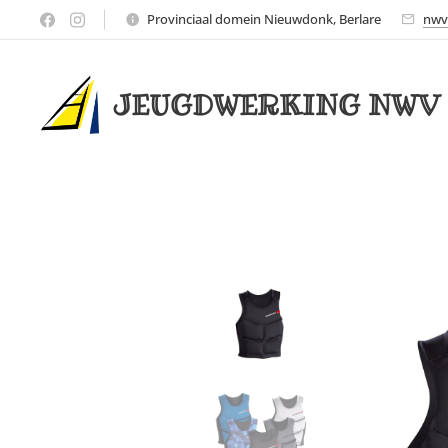
Provinciaal domein Nieuwdonk, Berlare
nwv
JEUGDWERKING NWV