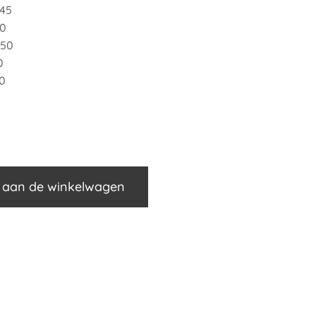
 45
50
 50
0
50
 aan de winkelwagen