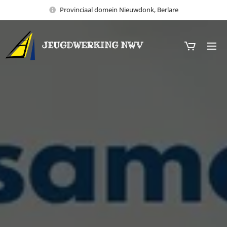
Provinciaal domein Nieuwdonk, Berlare
JEUGDWERKING NWV