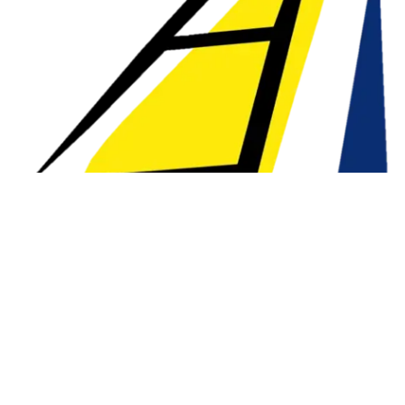
👉
01 - 03 juli, kampcode:
SS0026
(3d) €126
👉
06 - 10 juli, kampcode:
SS1026
€210
(5d)